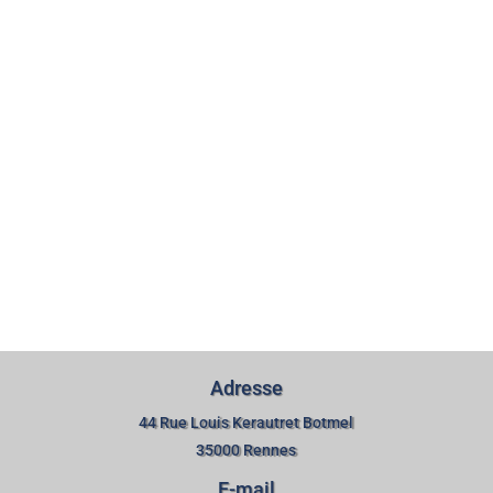
Adresse
44 Rue Louis Kerautret Botmel
35000 Rennes
E-mail